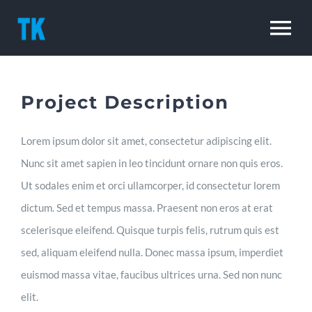
Skip
to
To
content
Na
Home
Project Description
Lorem ipsum dolor sit amet, consectetur adipiscing elit.
Nunc sit amet sapien in leo tincidunt ornare non quis eros.
Ut sodales enim et orci ullamcorper, id consectetur lorem
dictum. Sed et tempus massa. Praesent non eros at erat
scelerisque eleifend. Quisque turpis felis, rutrum quis est
sed, aliquam eleifend nulla. Donec massa ipsum, imperdiet
euismod massa vitae, faucibus ultrices urna. Sed non nunc
elit.